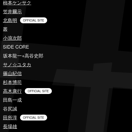
柿本ケンサク
笠井爾示
北島明
OFFICIAL SITE
叢
小浪次郎
SIDE CORE
坂本龍一+高谷史郎
サノ☆ユタカ
篠山紀信
杉本博司
高木康行
OFFICIAL SITE
田島一成
谷尻誠
田所淳
OFFICIAL SITE
長場雄