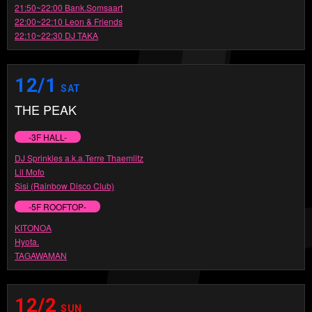
21:50~22:00 Bank.Somsaart
22:00~22:10 Leon & Friends
22:10~22:30 DJ TAKA
12/1
SAT
THE PEAK
-3F HALL-
DJ Sprinkles a.k.a.Terre Thaemlitz
Lil Mofo
Sisi (Rainbow Disco Club)
-5F ROOFTOP-
KITONOA
Hyota.
TAGAWAMAN
12/2
SUN