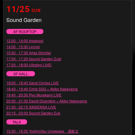
11/25
SUN
Sound Garden
-5F ROOFTOP-
12:00 - 14:00 Inqapool
14:00 - 15:30 Lynnel
15:30 - 17:30 Arisa Shirotal
17:00 - 17:20 Sound Garden DJsl
17:20 - 18:00 Ultrafog LIVEl
-3F HALL-
18:00 - 18:40 Sand Circles LIVE
18:40 - 19:40 Chris SSG + Akiko Nakayama
19:40 - 20:30 Ryo Murakami LIVE
20:30 - 21:30 David Dicembre + Akiko Nakayama
21:30 - 22:15 SINSENSA LIVE
22:15 - 23:00 Sound Garden DJs
TALK
15:30 - 16:30 Yoshimitsu Umekawa 酒航太