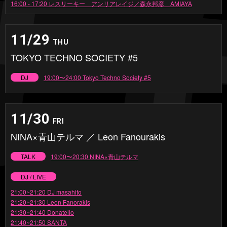
16:00 - 17:20 レスリーキー アンリアレイジ／森永邦彦 AMIAYA
11/29
THU
TOKYO TECHNO SOCIETY #5
DJ
19:00〜24:00 Tokyo Techno Society #5
11/30
FRI
NINA×青山テルマ ／ Leon Fanourakis
TALK
19:00〜20:30 NINA×青山テルマ
DJ / LIVE
21:00~21:20 DJ masahito
21:20~21:30 Leon Fanorakis
21:30~21:40 Donatello
21:40~21:50 SANTA