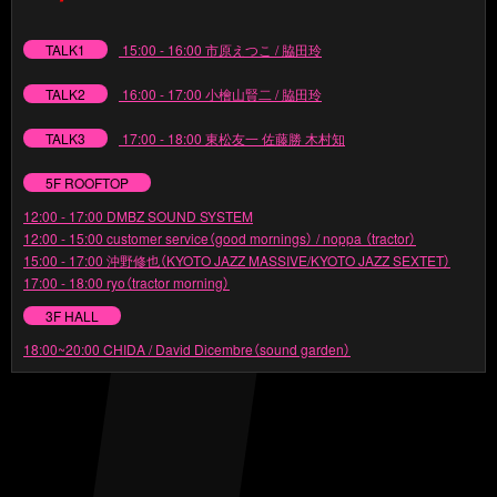
TALK1
15:00 - 16:00 市原えつこ / 脇田玲
TALK2
16:00 - 17:00 小檜山賢二 / 脇田玲
TALK3
17:00 - 18:00 東松友一 佐藤勝 木村知
5F ROOFTOP
12:00 - 17:00 DMBZ SOUND SYSTEM
12:00 - 15:00 customer service（good mornings） / noppa （tractor）
15:00 - 17:00 沖野修也（KYOTO JAZZ MASSIVE/KYOTO JAZZ SEXTET）
17:00 - 18:00 ryo（tractor morning）
3F HALL
18:00~20:00 CHIDA / David Dicembre（sound garden）