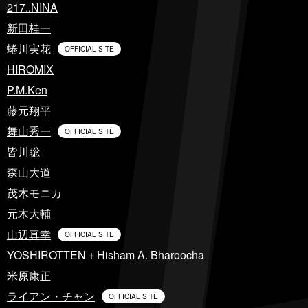
217..NINA
新田桂一
蜷川実花
OFFICIAL SITE
HIROMIX
P.M.Ken
藤元翔平
舞山秀一
OFFICIAL SITE
皆川聡
森山大道
茂木モニカ
元木大輔
山辺真幸
OFFICIAL SITE
YOSHIROTTEN＋Hisham A. Bharoocha
米原康正
ライアン・チャン
OFFICIAL SITE